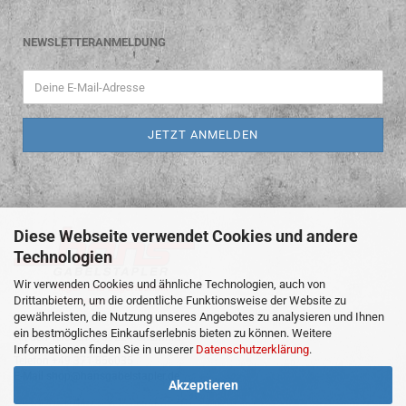
NEWSLETTERANMELDUNG
Diese Webseite verwendet Cookies und andere
Technologien
Wir verwenden Cookies und ähnliche Technologien, auch von
Drittanbietern, um die ordentliche Funktionsweise der Website zu
gewährleisten, die Nutzung unseres Angebotes zu analysieren und Ihnen
ein bestmögliches Einkaufserlebnis bieten zu können. Weitere
An den Teichen 6, 09224 Chemnitz
Informationen finden Sie in unserer
Datenschutzerklärung
.
Telefon +49 371 856035
E-Mail shop@hansgabelstapler.de
Akzeptieren