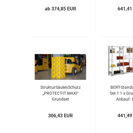
ab 374,85 EUR
641,41
StrukturSäulenSchutz
BERT-Standa
„PROTECT-IT MAXI“
Set 1 1 x Gru
Grundset
Anbauf.
2000x2066
306,43 EUR
441,49