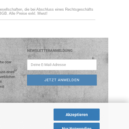
gesellschaften, die bei Abschluss eines Rechtsgeschäfts
 BGB. Alle Preise exkl. Mwst!
NEWSLETTERANMELDUNG
che oder
luss eines
werblichen
it
mit
Akzeptieren
Nur Notwendige