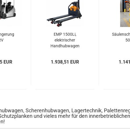
ngerung
EMP 1500Li,
Säulensch
RV
elektrischer
5
Handhubwagen
85 EUR
1.938,51 EUR
1.14
ubwagen, Scherenhubwagen, Lagertechnik, Palettenrega
Schutzplanken und vieles mehr für den innerbetrieblichen
en!