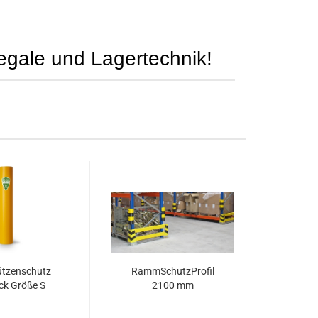
Regale und Lagertechnik!
ützenschutz
RammSchutzProfil
ck Größe S
2100 mm