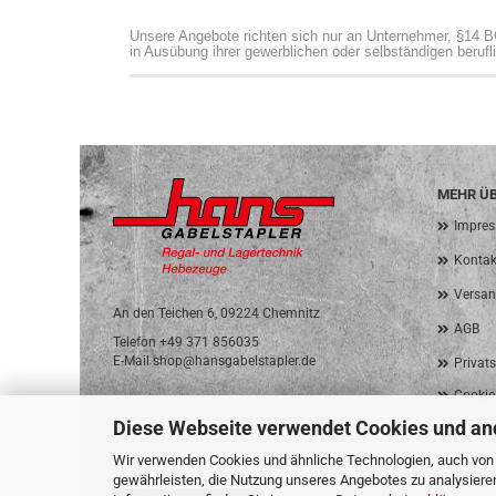
Unsere Angebote richten sich nur an Unternehmer, §14 BG
in Ausübung ihrer gewerblichen oder selbständigen berufl
MEHR ÜB
Impre
Kontak
Versan
An den Teichen 6, 09224 Chemnitz
AGB
Telefon +49 371 856035
E-Mail shop@hansgabelstapler.de
Privat
Cookie
Diese Webseite verwendet Cookies und an
Wir verwenden Cookies und ähnliche Technologien, auch von D
gewährleisten, die Nutzung unseres Angebotes zu analysiere