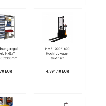
dnungsregal
HME 1000/1600,
eld HxBxT
Hochhubwagen
005x300mm
elektrisch
tem verzinkt
,70 EUR
4.391,10 EUR