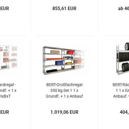
 EUR
855,61 EUR
ab 4
rdregal -
BERT-Großfachregal
BERT-Räde
ndf. + 1 x
350 kg Set 1 1 x
1 1 x G
 HxBxT
Grundf. + 1 x Anbauf
Anbauf. 
x400 mm
HxBxT
2000x1
2000x1695x600 mm
 EUR
1.019,06 EUR
404