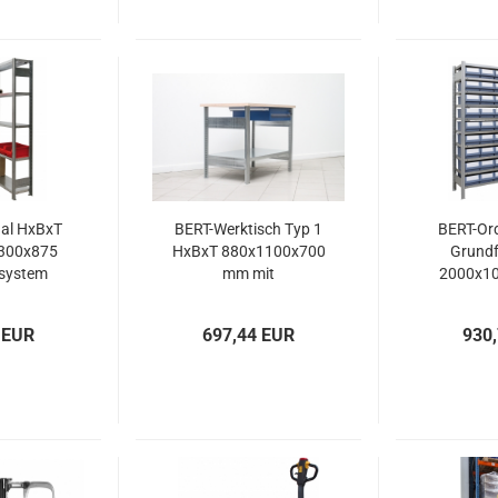
al HxBxT
BERT-Werktisch Typ 1
BERT-Or
300x875
HxBxT 880x1100x700
Grundf
system
mm mit
2000x1
 5 Ebenen
Hängeschublade
Stecksys
 EUR
697,44 EUR
930