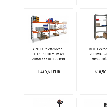
ARTUS-Palettenregal -
BERT-Eckreg
SET 1 - 2000-2 HxBxT
2000x875x
2500x5655x1100 mm
mm Steck
1 x GF + 1 x AF
verzinkt mit
1.419,61 EUR
618,50