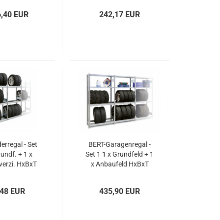
6,40 EUR
242,17 EUR
rregal - Set
BERT-Garagenregal -
rundf. + 1 x
Set 1 1 x Grundfeld + 1
verzi. HxBxT
x Anbaufeld HxBxT
285x400 mm
2000x1005x400 mm
,48 EUR
435,90 EUR