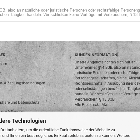
B, also an natürliche oder juristische Personen oder rechtsfähige Personen
ichen Tätigkeit handeln. Wir schließen keine Verträge mit Verbrauchern, § 13
ER...
KUNDENINFORMATION
Unsere Angebote richten sich nur an
ssum
Unternehmer, §14 BGB, also an natürli
juristische Personen oder rechtsfähige
t
Personengesellschaften, die bei Absch
d- & Zahlungsbedingungen
Rechtsgeschäfts in Ausübung ihrer ge
oder selbständigen beruflichen Tätigke
handeln. Wir schließen keine Verträge 
Verbrauchern, § 13 BGB.
sphäre und Datenschutz
Alle Preise exkl. Mwst!
 Einstellungen
dere Technologien
rittanbietern, um die ordentliche Funktionsweise der Website zu
n und Ihnen ein bestmögliches Einkaufserlebnis bieten zu können. Weitere