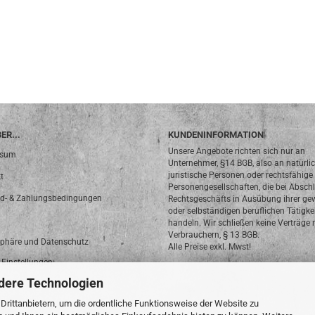
ER...
KUNDENINFORMATION
Unsere Angebote richten sich nur an
ssum
Unternehmer, §14 BGB, also an natürli
juristische Personen oder rechtsfähige
t
Personengesellschaften, die bei Absch
d- & Zahlungsbedingungen
Rechtsgeschäfts in Ausübung ihrer ge
oder selbständigen beruflichen Tätigke
handeln. Wir schließen keine Verträge 
Verbrauchern, § 13 BGB.
sphäre und Datenschutz
Alle Preise exkl. Mwst!
 Einstellungen
dere Technologien
rittanbietern, um die ordentliche Funktionsweise der Website zu