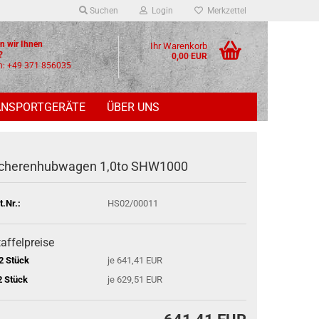
Suchen
Login
Merkzettel
n wir Ihnen
Ihr Warenkorb
lfen?
0,00 EUR
n: +49 371 856035
ANSPORTGERÄTE
ÜBER UNS
cherenhubwagen 1,0to SHW1000
t.Nr.:
HS02/00011
affelpreise
2 Stück
je 641,41 EUR
2 Stück
je 629,51 EUR