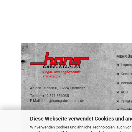
MEHR ÜB
Impre
Kontak
Versan
An den Teichen 6, 09224 Chemnitz
AGB
Telefon +49 371 856035
E-Mail shop@hansgabelstapler.de
Privat
Cookie
Diese Webseite verwendet Cookies und an
Wir verwenden Cookies und ähnliche Technologien, auch von D