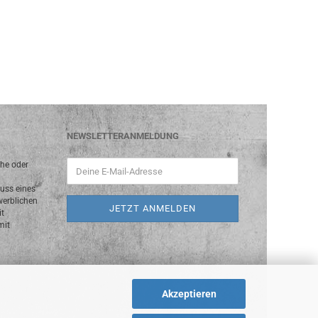
NEWSLETTERANMELDUNG
che oder
luss eines
werblichen
it
mit
Akzeptieren