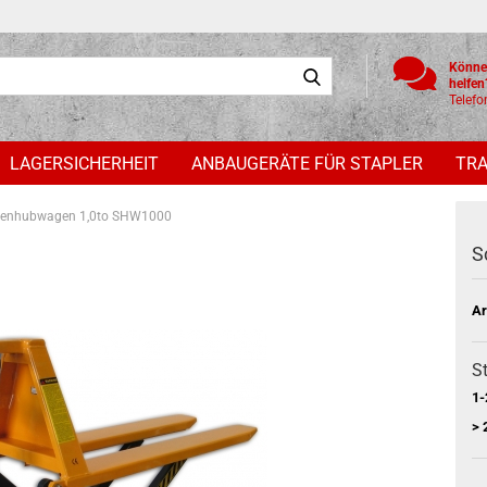
Suche...
Könne
he
Telefo
LAGERSICHERHEIT
ANBAUGERÄTE FÜR STAPLER
TR
renhubwagen 1,0to SHW1000
S
Ar
St
1-
> 