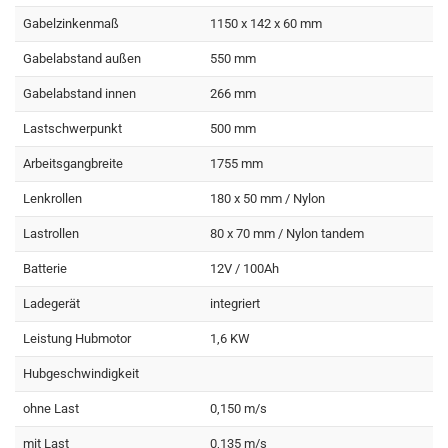
Gabelzinkenmaß
1150 x 142 x 60 mm
Gabelabstand außen
550 mm
Gabelabstand innen
266 mm
Lastschwerpunkt
500 mm
Arbeitsgangbreite
1755 mm
Lenkrollen
180 x 50 mm / Nylon
Lastrollen
80 x 70 mm / Nylon tandem
Batterie
12V / 100Ah
Ladegerät
integriert
Leistung Hubmotor
1,6 KW
Hubgeschwindigkeit
ohne Last
0,150 m/s
mit Last
0,135 m/s